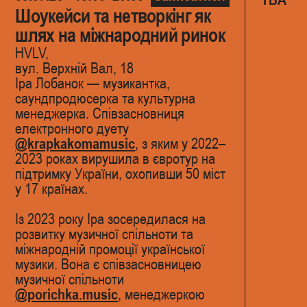
Шоукейси та нетворкінг як
шлях на міжнародний ринок
HVLV,
вул. Верхній Вал, 18
Іра Лобанок — музикантка,
саундпродюсерка та культурна
менеджерка. Співзасновниця
електронного дуету
@krapkakomamusic
, з яким у 2022–
2023 роках вирушила в євротур на
підтримку України, охопивши 50 міст
у 17 країнах.
Із 2023 року Іра зосередилася на
розвитку музичної спільноти та
міжнародній промоції української
музики. Вона є співзасновницею
музичної спільноти
@porichka.music
, менеджеркою