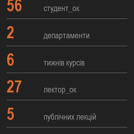
56
студент_ок
2
департаменти
6
тижнів курсів
27
лектор_ок
5
публічних лекцій