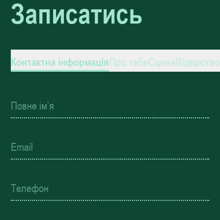
Записатись
Контактна інформація
Про тебе
Сцена
Лідерств