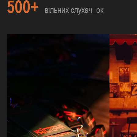
500+
вільних слухач_ок