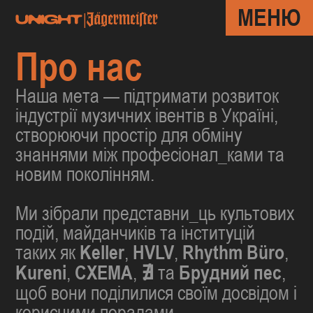
МЕНЮ
|
Про нас
Наша мета — підтримати розвиток
індустрії музичних івентів в Україні,
створюючи простір для обміну
знаннями між професіонал_ками та
новим поколінням.
Ми зібрали представни_ць культових
подій, майданчиків та інституцій
таких як
Keller
,
HVLV
,
Rhythm Büro
,
Kureni
,
СХЕMA
,
∄
та
Брудний пес
,
щоб вони поділилися своїм досвідом і
корисними порадами.