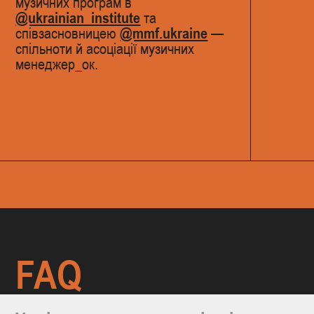
музичних програм в
@ukrainian_institute
та
співзасновницею
@mmf.ukraine
—
спільноти й асоціації музичних
менеджер_ок.
FAQ